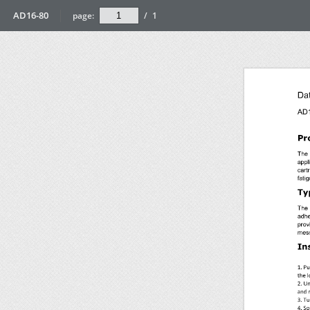
AD16-80
page:
/
1